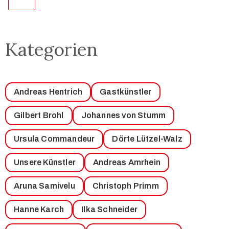
Kategorien
Andreas Hentrich
Gastkünstler
Gilbert Brohl
Johannes von Stumm
Ursula Commandeur
Dörte Lützel-Walz
Unsere Künstler
Andreas Amrhein
Aruna Samivelu
Christoph Primm
Hanne Karch
Ilka Schneider