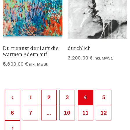
Du trennst der Luft die
durchlich
warmen Adern auf
3.200,00
€
inkl. MwSt.
5.600,00
€
inkl. MwSt.
1
2
3
4
5
6
7
...
10
11
12