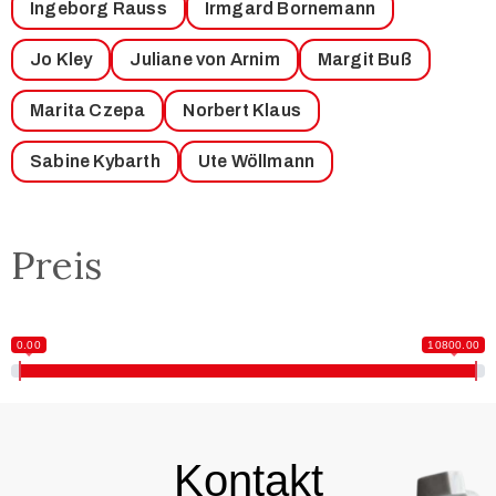
Ingeborg Rauss
Irmgard Bornemann
Jo Kley
Juliane von Arnim
Margit Buß
Marita Czepa
Norbert Klaus
Sabine Kybarth
Ute Wöllmann
Preis
0.00
10800.00
Kontakt