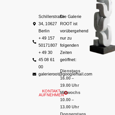
Schillerstraße
Die Galerie
34, 10627
ROOT ist
Berlin
vorübergehend
+ 49 157
nur zu
50171807
folgenden
+ 49 30
Zeiten
45 08 61
geöffnet:
00
Dienstags
galerieroot@googlemail.com
16.00 –
19.00 Uhr
KONTAKT
Mittwochs
AUFNEHMEN
10.00 –
13.00 Uhr
Donnerstags