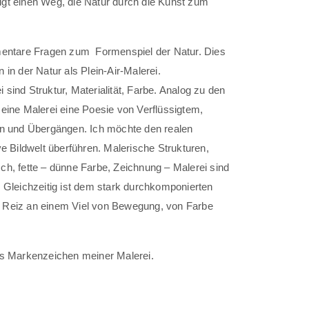
igt einen Weg, die Natur durch die Kunst zum
lementare Fragen zum Formenspiel der Natur. Dies
 in der Natur als Plein-Air-Malerei.
 sind Struktur, Materialität, Farbe. Analog zu den
meine Malerei eine Poesie von Verflüssigtem,
 und Übergängen. Ich möchte den realen
ive Bildwelt überführen. Malerische Strukturen,
sch, fette – dünne Farbe, Zeichnung – Malerei sind
z. Gleichzeitig ist dem stark durchkomponierten
r Reiz an einem Viel von Bewegung, von Farbe
das Markenzeichen meiner Malerei.