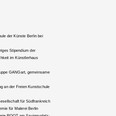
le der Künste Berlin bei
riges Stipendium der
hkeit im Künstlerhaus
gruppe GANGart, gemeinsame
ng an der Freien Kunstschule
n
esellschaft für Südfrankreich
mie für Malerei Berlin
erie ROOT am Savignyplatz;