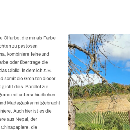
 Ölfarbe, die mir als Farbe
chten zu pastosen
ima, kombiniere feine und
rbe oder übertrage die
as Ölbild, in dem ich z.B.
nd somit die Grenzen dieser
glicht dies. Parallel zur
gerne mit unterschiedlichen
a und Madagaskar mitgebracht
iere. Auch hier ist es die
ere aus Nepal, der
 Chinapapiere, die