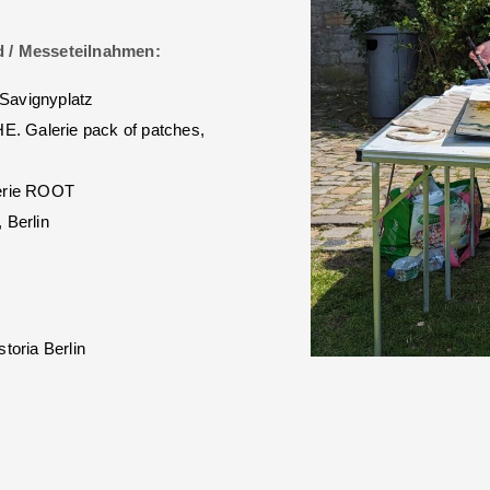
d / Messeteilnahmen:
 Savignyplatz
E. Galerie pack of patches,
erie ROOT
 Berlin
toria Berlin