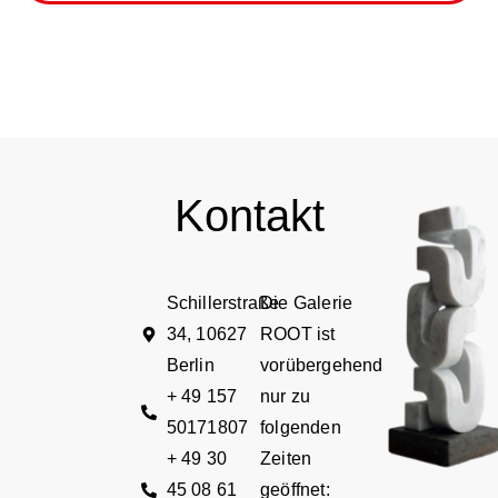
Kontakt
Schillerstraße
Die Galerie
34, 10627
ROOT ist
Berlin
vorübergehend
+ 49 157
nur zu
50171807
folgenden
+ 49 30
Zeiten
45 08 61
geöffnet: