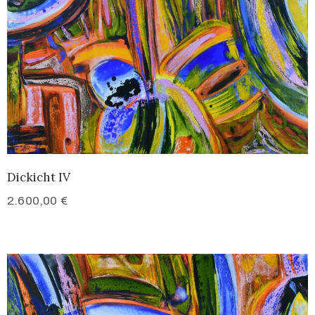
Dickicht IV
2.600,00
€