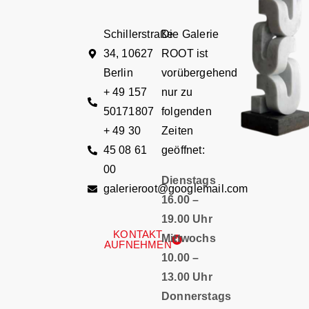
Schillerstraße
Die Galerie
34, 10627
ROOT ist
Berlin
vorübergehend
+ 49 157
nur zu
50171807
folgenden
+ 49 30
Zeiten
45 08 61
geöffnet:
00
Dienstags
galerieroot@googlemail.com
16.00 –
19.00 Uhr
KONTAKT
Mittwochs
AUFNEHMEN
10.00 –
13.00 Uhr
Donnerstags