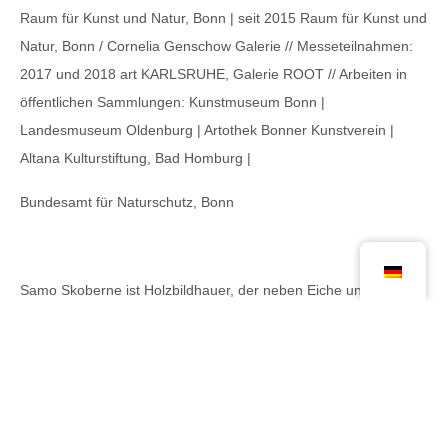
Raum für Kunst und Natur, Bonn | seit 2015 Raum für Kunst und
Natur, Bonn / Cornelia Genschow Galerie // Messeteilnahmen:
2017 und 2018 art KARLSRUHE, Galerie ROOT // Arbeiten in
öffentlichen Sammlungen: Kunstmuseum Bonn |
Landesmuseum Oldenburg | Artothek Bonner Kunstverein |
Altana Kulturstiftung, Bad Homburg |
Bundesamt für Naturschutz, Bonn
Samo Skoberne
ist Holzbildhauer, der neben Eiche und
Nussbaum auch gerne mit untypischen Gehölzen wie Efeu
arbeitet. Seine Arbeit besteht in einem ersten Schritt darin, in
das Holz hineinhorchend und aufmerksam registrierend der
Wuchsrichtung eines Stammes oder Zweiges folgend
gewundene Vierkanthölzer aus diesen herauszuarbeiten, die er