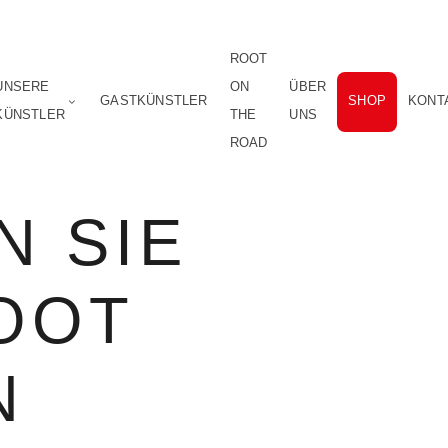
ROOT
UNSERE
ON
ÜBER
GASTKÜNSTLER
SHOP
KONT
KÜNSTLER
THE
UNS
ROAD
N SIE
OOT
N