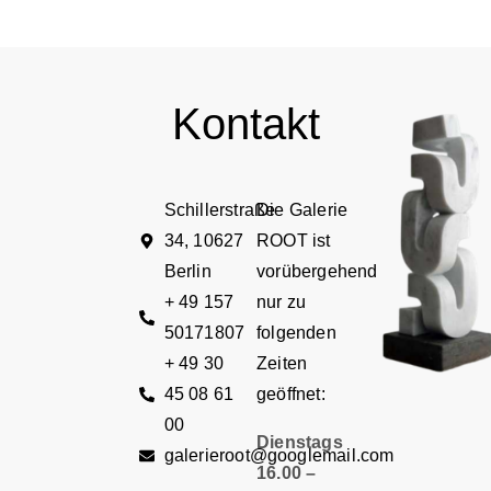
Kontakt
Schillerstraße
Die Galerie
34, 10627
ROOT ist
Berlin
vorübergehend
+ 49 157
nur zu
50171807
folgenden
+ 49 30
Zeiten
45 08 61
geöffnet:
00
Dienstags
galerieroot@googlemail.com
16.00 –