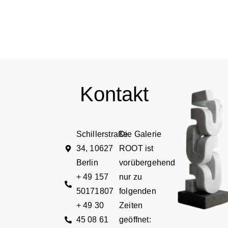
Kontakt
Schillerstraße
Die Galerie
34, 10627
ROOT ist
Berlin
vorübergehend
+ 49 157
nur zu
50171807
folgenden
+ 49 30
Zeiten
45 08 61
geöffnet: