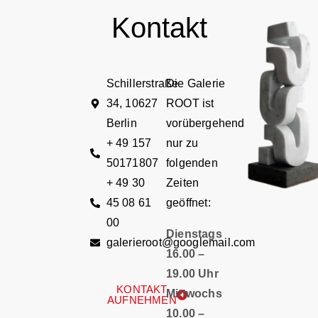
Kontakt
Schillerstraße
Die Galerie
34, 10627
ROOT ist
Berlin
vorübergehend
+ 49 157
nur zu
50171807
folgenden
+ 49 30
Zeiten
45 08 61
geöffnet:
00
Dienstags
galerieroot@googlemail.com
16.00 –
19.00 Uhr
KONTAKT
Mittwochs
AUFNEHMEN
10.00 –