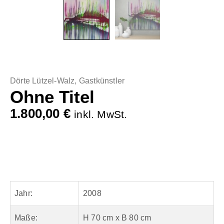
Dörte Lützel-Walz
,
Gastkünstler
Ohne Titel
1.800,00
€
inkl. MwSt.
Jahr:
2008
Maße:
H 70 cm x B 80 cm