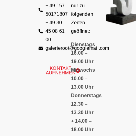
+ 49 157
nur zu
50171807
folgenden
+ 49 30
Zeiten
45 08 61
geöffnet:
00
Dienstags
galerieroot@googlemail.com
16.00 –
19.00 Uhr
KONTAKT
Mittwochs
AUFNEHMEN
10.00 –
13.00 Uhr
Donnerstags
12.30 –
13.30 Uhr
+ 14.00 –
18.00 Uhr