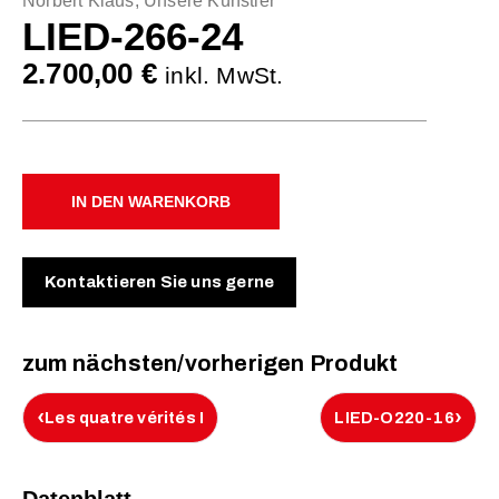
Norbert Klaus
,
Unsere Künstler
LIED-266-24
2.700,00
€
inkl. MwSt.
IN DEN WARENKORB
Kontaktieren Sie uns gerne
zum nächsten/vorherigen Produkt
‹
›
Les quatre vérités I
LIED-O220-16
Datenblatt