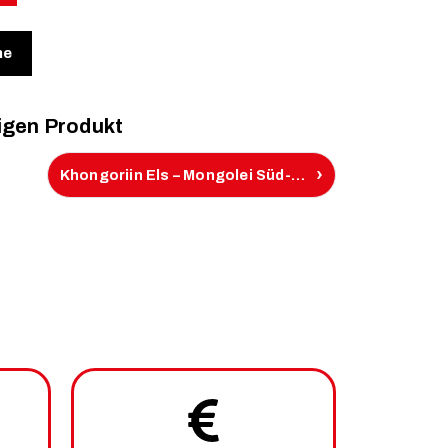
ne
igen Produkt
›
Khongoriin Els – Mongolei Süd-Gobi