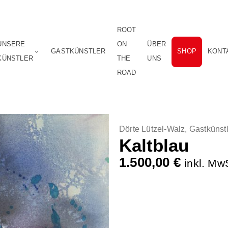
ROOT
UNSERE
ON
ÜBER
GASTKÜNSTLER
SHOP
KONT
KÜNSTLER
THE
UNS
ROAD
Dörte Lützel-Walz
,
Gastkünstl
Kaltblau
1.500,00
€
inkl. Mw