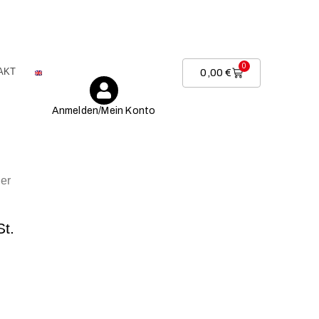
0
AKT
0,00
€
Anmelden/Mein Konto
er
St.