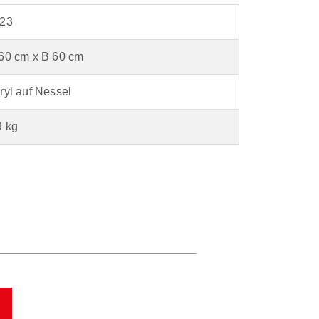
23
60 cm x B 60 cm
ryl auf Nessel
9 kg