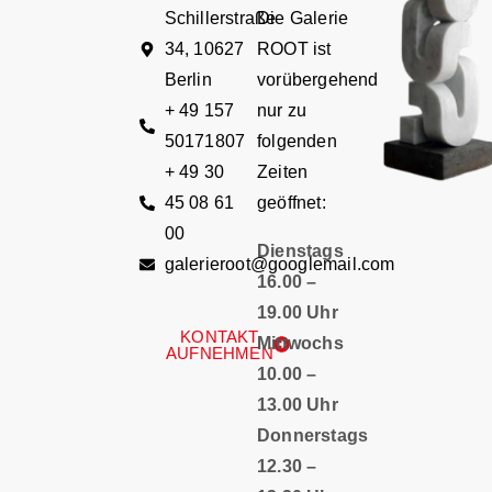
Schillerstraße
Die Galerie
34, 10627
ROOT ist
Berlin
vorübergehend
+ 49 157
nur zu
50171807
folgenden
+ 49 30
Zeiten
45 08 61
geöffnet:
00
Dienstags
galerieroot@googlemail.com
16.00 –
19.00 Uhr
KONTAKT
Mittwochs
AUFNEHMEN
10.00 –
13.00 Uhr
Donnerstags
12.30 –