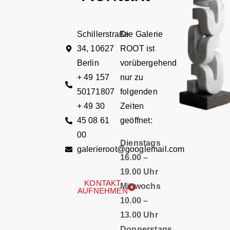
Schillerstraße
Die Galerie
34, 10627
ROOT ist
Berlin
vorübergehend
+ 49 157
nur zu
50171807
folgenden
+ 49 30
Zeiten
45 08 61
geöffnet:
00
Dienstags
galerieroot@googlemail.com
16.00 –
19.00 Uhr
KONTAKT
Mittwochs
AUFNEHMEN
10.00 –
13.00 Uhr
Donnerstags