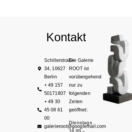
Kontakt
Schillerstraße
Die Galerie
34, 10627
ROOT ist
Berlin
vorübergehend
+ 49 157
nur zu
50171807
folgenden
+ 49 30
Zeiten
45 08 61
geöffnet:
00
Dienstags
galerieroot@googlemail.com
16.00 –