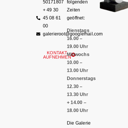
50171807
folgenden
+ 49 30
Zeiten
45 08 61
geöffnet:
00
Dienstags
galerieroot@googlemail.com
16.00 –
19.00 Uhr
KONTAKT
Mittwochs
AUFNEHMEN
10.00 –
13.00 Uhr
Donnerstags
12.30 –
13.30 Uhr
+ 14.00 –
18.00 Uhr
Die Galerie