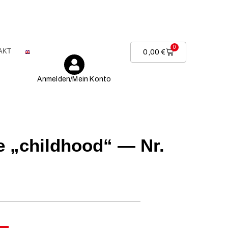
0
AKT
0,00
€
Anmelden/Mein Konto
e „childhood“ — Nr.