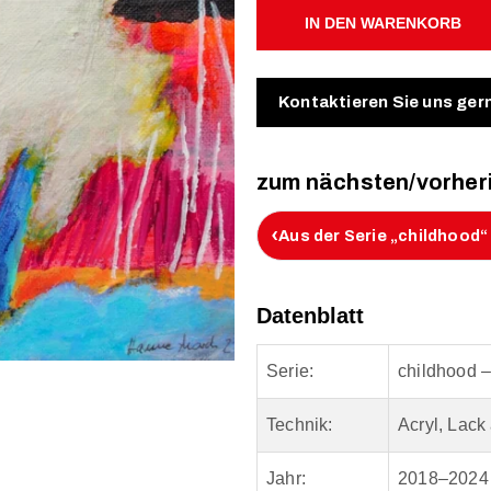
IN DEN WARENKORB
Kontaktieren Sie uns ger
zum nächsten/vorher
‹
Aus der Serie „childhood“ 
Datenblatt
Serie:
childhood –
Technik:
Acryl, Lack
Jahr:
2018–2024