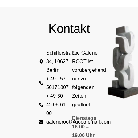
Kontakt
Schillerstraße
Die Galerie
34, 10627
ROOT ist
Berlin
vorübergehend
+ 49 157
nur zu
50171807
folgenden
+ 49 30
Zeiten
45 08 61
geöffnet:
00
Dienstags
galerieroot@googlemail.com
16.00 –
19.00 Uhr