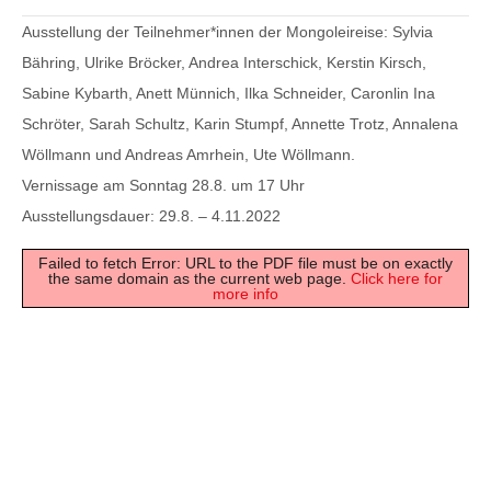
Ausstellung der Teilnehmer*innen der Mongoleireise: Sylvia
Bähring, Ulrike Bröcker, Andrea Interschick, Kerstin Kirsch,
Sabine Kybarth, Anett Münnich, Ilka Schneider, Caronlin Ina
Schröter, Sarah Schultz, Karin Stumpf, Annette Trotz, Annalena
Wöllmann und Andreas Amrhein, Ute Wöllmann.
Vernissage am Sonntag
28.8. um 17 Uhr
Ausstellungsdauer:
29.8. – 4.11.2022
Failed to fetch Error: URL to the PDF file must be on exactly
the same domain as the current web page.
Click here for
more info