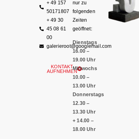
+ 49 157
nur zu
50171807
folgenden
+ 49 30
Zeiten
45 08 61
geöffnet:
00
Dienstags
galerieroot@googlemail.com
16.00 –
19.00 Uhr
KONTAKT
Mittwochs
AUFNEHMEN
10.00 –
13.00 Uhr
Donnerstags
12.30 –
13.30 Uhr
+ 14.00 –
18.00 Uhr