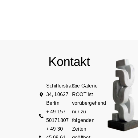
Kontakt
Schillerstraße
Die Galerie
34, 10627
ROOT ist
Berlin
vorübergehend
+ 49 157
nur zu
50171807
folgenden
+ 49 30
Zeiten
45 08 61
geöffnet: