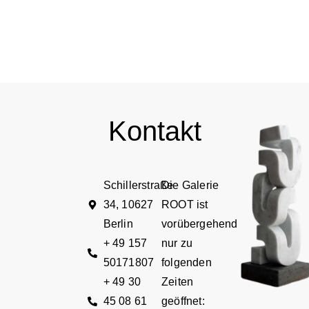
Kontakt
Schillerstraße
Die Galerie
34, 10627
ROOT ist
Berlin
vorübergehend
+ 49 157
nur zu
50171807
folgenden
+ 49 30
Zeiten
45 08 61
geöffnet: