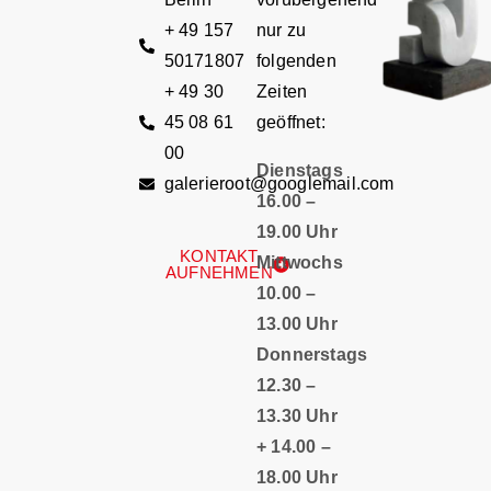
+ 49 157
nur zu
50171807
folgenden
+ 49 30
Zeiten
45 08 61
geöffnet:
00
Dienstags
galerieroot@googlemail.com
16.00 –
19.00 Uhr
KONTAKT
Mittwochs
AUFNEHMEN
10.00 –
13.00 Uhr
Donnerstags
12.30 –
13.30 Uhr
+ 14.00 –
18.00 Uhr