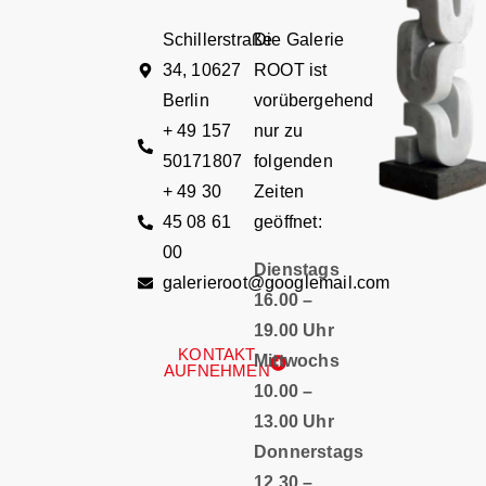
Schillerstraße
Die Galerie
34, 10627
ROOT ist
Berlin
vorübergehend
+ 49 157
nur zu
50171807
folgenden
+ 49 30
Zeiten
45 08 61
geöffnet:
00
Dienstags
galerieroot@googlemail.com
16.00 –
19.00 Uhr
KONTAKT
Mittwochs
AUFNEHMEN
10.00 –
13.00 Uhr
Donnerstags
12.30 –