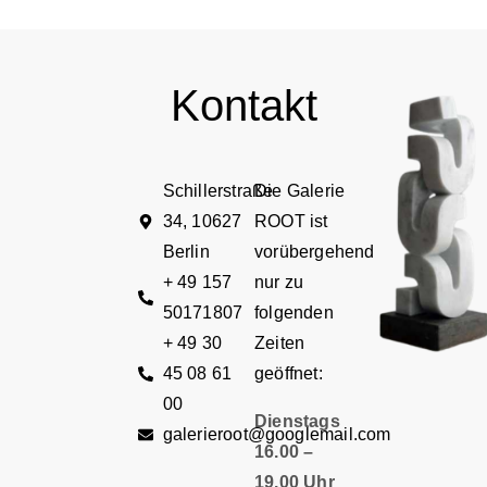
Kontakt
Schillerstraße
Die Galerie
34, 10627
ROOT ist
Berlin
vorübergehend
+ 49 157
nur zu
50171807
folgenden
+ 49 30
Zeiten
45 08 61
geöffnet:
00
Dienstags
galerieroot@googlemail.com
16.00 –
19.00 Uhr