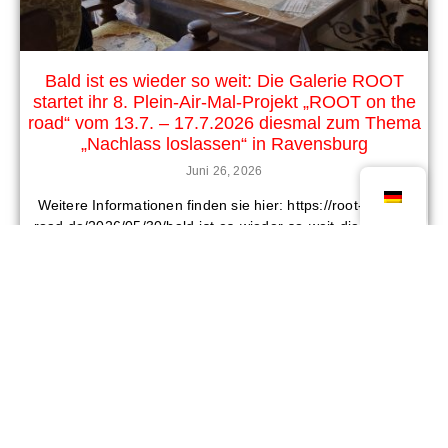
Bald ist es wieder so weit: Die Galerie ROOT
startet ihr 8. Plein-Air-Mal-Projekt „ROOT on the
road“ vom 13.7. – 17.7.2026 diesmal zum Thema
„Nachlass loslassen“ in Ravensburg
Juni 26, 2026
Weitere Informationen finden sie hier: https://root-on-the-
road.de/2026/05/30/bald-ist-es-wieder-so-weit-die-galerie-
root-startet-ihr-8-plein-air-mal-projekt-root-on-the-road-vom-
13-7-17-7-2026-diesmal-zum-thema-nachlass-loslassen-in-
ravensburg/
mehr dazu